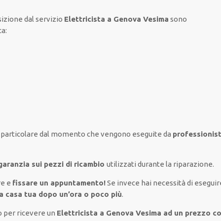
sizione
dal servizio
Elettricista a Genova Vesima
sono
ca
:
particolare
dal momento che vengono
eseguite
da
professionist
garanzia sui pezzi di ricambio
utilizzati
durante la riparazione.
re e
fissare
un appuntamento!
Se
invece
hai
necessità
di
eseguir
a casa tua dopo un’ora o poco più
.
o per ricevere un
Elettricista a Genova Vesima ad un prezzo c