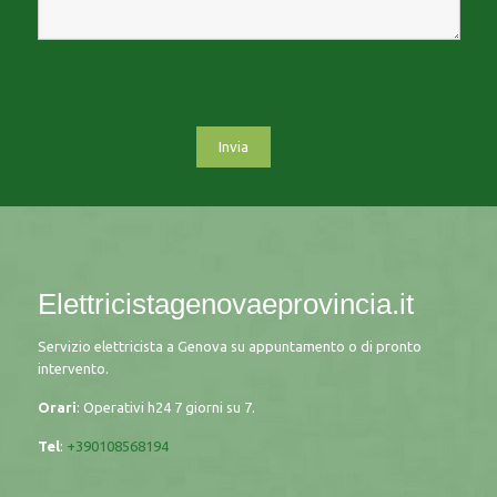
Elettricistagenovaeprovincia.it
Servizio elettricista a Genova su appuntamento o di pronto
intervento.
Orari
: Operativi h24 7 giorni su 7.
Tel
:
+390108568194