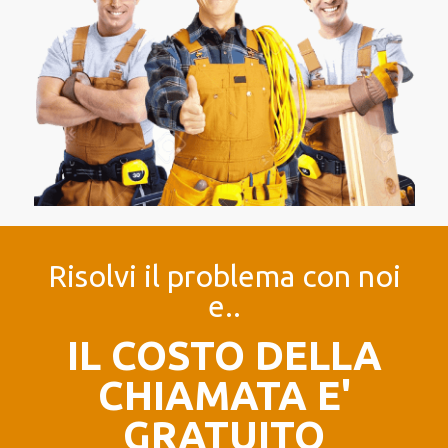
Risolvi il problema con noi
e..
IL COSTO DELLA
CHIAMATA E'
GRATUITO