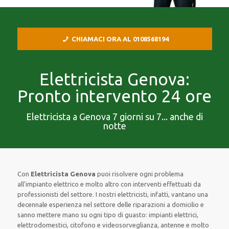
CHIAMACI ORA AL 0108568194
Elettricista Genova:
Pronto intervento 24 ore
Elettricista a Genova 7 giorni su 7... anche di
notte
Con
Elettricista Genova
puoi risolvere ogni problema
all’impianto elettrico e molto altro con interventi effettuati da
professionisti del settore. I nostri elettricisti, infatti, vantano una
decennale esperienza nel settore delle riparazioni a domicilio e
sanno mettere mano su ogni tipo di guasto: impianti elettrici,
elettrodomestici, citofono e videosorveglianza, antenne e molto