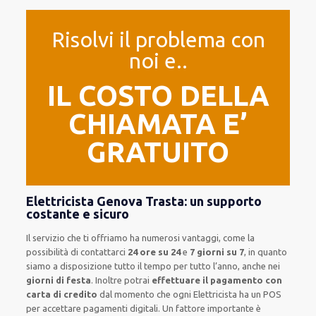
Risolvi il problema con
noi e..
IL COSTO DELLA
CHIAMATA E’
GRATUITO
Elettricista Genova Trasta: un supporto
costante e sicuro
Il servizio
che ti
offriamo
ha numerosi vantaggi, come
la
possibilità di contattarci
24 ore su 24
e
7 giorni su 7
, in quanto
siamo a disposizione
tutto il tempo per
tutto l’anno, anche nei
giorni di festa
.
Inoltre
potrai
effettuare il pagamento con
carta di credito
dal momento che ogni Elettricista
ha
un POS
per accettare pagamenti
digitali
.
Un fattore importante
è