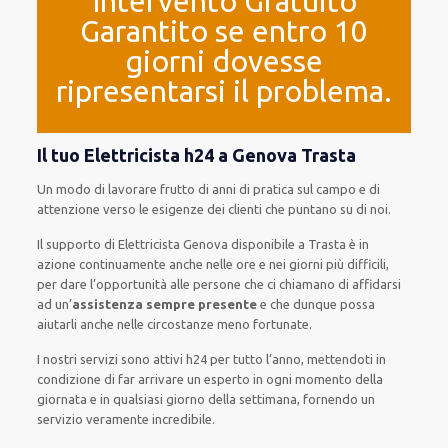
Intervento Gratuito
Garantito se entro 10
giorni dovesse
ripresentarsi il problema.
Il tuo Elettricista h24 a Genova Trasta
Un modo
di lavorare
frutto
di anni di pratica sul campo e di
attenzione verso le esigenze
dei clienti
che puntano su di noi.
Il supporto
di Elettricista Genova
disponibile
a Trasta è
in
azione
continuamente
anche
nelle ore e nei giorni
più
difficili
,
per
dare
l’opportunità
alle persone che ci chiamano
di
affidarsi
ad
un’
assistenza
sempre presente
e che
dunque
possa
aiutarli
anche
nelle circostanze meno fortunate
.
I nostri servizi
sono attivi
h24
per
tutto l’anno
,
mettendoti in
condizione
di far
arrivare
un
esperto
in
ogni
momento della
giornata e in
qualsiasi
giorno della settimana,
fornendo
un
servizio
veramente
incredibile
.