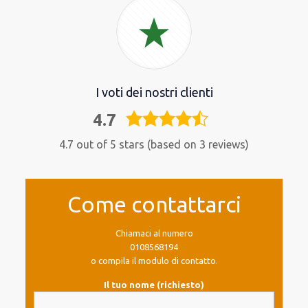
I voti dei nostri clienti
4.7
4,7
rating
4.7 out of 5 stars (based on 3 reviews)
Come contattarci
Chiamaci al numero
0108568194
o compila il modulo di contatto.
Il tuo nome (richiesto)