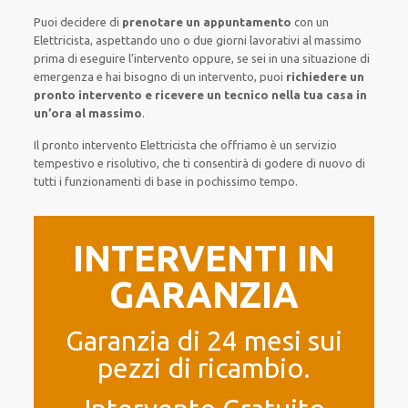
Puoi decidere di
prenotare
un appuntamento
con un
Elettricista,
aspettando
uno o due giorni lavorativi al massimo
prima di
eseguire l’intervento
oppure,
se sei in una situazione di
emergenza e hai bisogno di
un intervento
, puoi
richiedere
un
pronto intervento
e ricevere un
tecnico nella tua casa in
un’ora al massimo
.
Il pronto intervento Elettricista
che offriamo
è
un servizio
tempestivo
e risolutivo, che ti
consentirà di godere di nuovo
di
tutti i funzionamenti di base
in pochissimo tempo
.
INTERVENTI IN
GARANZIA
Garanzia di 24 mesi sui
pezzi di ricambio.