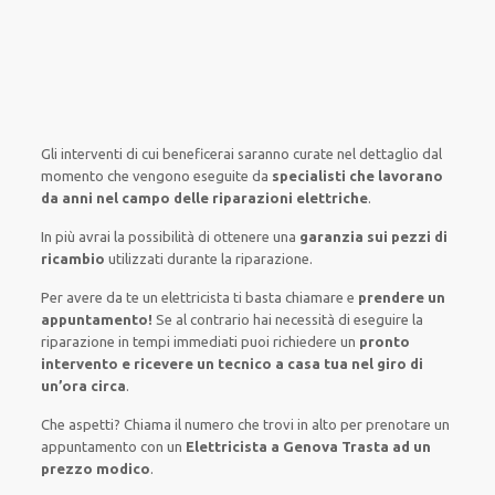
Gli interventi
di cui beneficerai
saranno
curate nel
dettaglio
dal
momento che vengono
eseguite
da
specialisti che lavorano
da anni nel campo
delle riparazioni elettriche
.
In più avrai
la possibilità
di
ottenere
una
garanzia sui pezzi di
ricambio
utilizzati
durante la riparazione.
Per avere
da te
un elettricista
ti basta
chiamare e
prendere
un
appuntamento!
Se
al contrario
hai
necessità
di
eseguire
la
riparazione
in tempi
immediati
puoi richiedere un
pronto
intervento e ricevere un
tecnico a casa tua nel giro di
un’ora circa
.
Che aspetti? Chiama il numero che trovi in alto per prenotare un
appuntamento con un
Elettricista a Genova Trasta ad un
prezzo modico
.