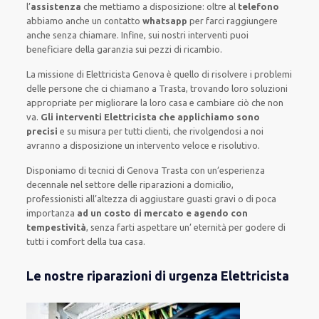
l’
assistenza
che mettiamo a disposizione:
oltre al
telefono
abbiamo anche un
contatto
whatsapp
per farci raggiungere
anche senza chiamare
.
Infine,
sui nostri interventi
puoi
beneficiare della
garanzia sui pezzi di ricambio.
La missione
di Elettricista Genova è quello di risolvere i problemi
delle persone che
ci chiamano
a Trasta, trovando loro
soluzioni
appropriate
per migliorare
la loro casa
e cambiare ciò che non
va.
Gli interventi Elettricista che applichiamo sono
precisi
e
su misura per tutti clienti
, che rivolgendosi a noi
avranno a disposizione un intervento
veloce e risolutivo
.
Disponiamo di
tecnici di Genova Trasta
con un’esperienza
decennale
nel settore delle riparazioni a domicilio
,
professionisti
all’altezza di aggiustare
guasti gravi o di poca
importanza
ad un costo di mercato e agendo con
tempestività
, senza farti
aspettare un’ eternità
per godere di
tutti i comfort della tua casa
.
Le nostre riparazioni di urgenza Elettricista