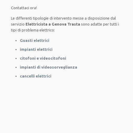
Contattaci ora!
Le
differenti
tipologie
di
intervento
messe a disposizione
dal
servizio
Elettricista a Genova Trasta
sono
adatte
per
tutti i
tipi di
problema
elettrico
:
Guasti elettrici
impianti elettrici
citofoni e videocitofoni
impianti di videosorveglianza
cancelli elettrici