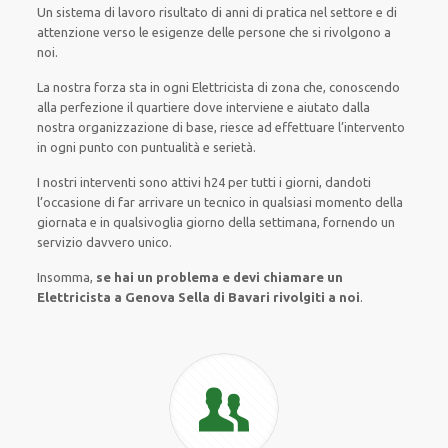
Un sistema di lavoro
risultato
di anni di pratica nel settore e di
attenzione verso le esigenze
delle persone
che si rivolgono a
noi.
La nostra forza
sta in ogni Elettricista di zona che, conoscendo
alla perfezione
il quartiere
dove interviene
e
aiutato
dalla
nostra organizzazione di base
, riesce ad
effettuare l’intervento
in ogni punto con
puntualità e serietà
.
I nostri interventi
sono attivi
h24
per
tutti i giorni
,
dandoti
l’occasione
di far
arrivare
un
tecnico
in
qualsiasi
momento della
giornata e in
qualsivoglia
giorno della settimana,
fornendo
un
servizio
davvero
unico
.
Insomma,
se hai un problema e devi chiamare un
Elettricista a Genova Sella di Bavari rivolgiti a noi
.