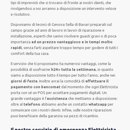
tipi di imprevisti che si trovano di fronte ai nostri clienti
, che
rivolgendosi a noi avranno a disposizione un intervento
veloce
e risolutivo
.
Disponiamo di
tecnici di Genova Sella di Bavari
preparati sul
campo grazie ad anni di lavoro
in lavori di riparazione e
installazione
,
esperti
che sanno risolvere
guasti gravi o di poca
importanza
ad un prezzo vantaggioso e in tempi molto
rapidi
, senza farti
aspettare troppo tempo
per godere di tutti i
comfort della tua casa
.
Il servizio
che ti
proponiamo
ha numerosi vantaggi, come
la
possibilità di usufruirne
h24
e
tutta la settimana
, in quanto
siamo a disposizione
tutto il tempo per
tutto l’anno, anche nei
giorni di festa
.
Inoltre
avrai la comodità di
effettuare il
pagamento con bancomat
dal momento che ogni Elettricista
porta con sé
un POS
per accettare pagamenti
digitali
.
Un
grande vantaggio
è l’
assistenza
che mettiamo a disposizione:
oltre al
telefono
abbiamo anche un
contatto
whatsapp
per
comunicare con i nostri clienti
.
Infine,
sulle nostre riparazioni
puoi beneficiare della
garanzia sui pezzi di ricambio.
Il nostro servizio di emergenza Elettricista