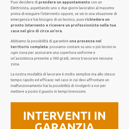
Puoi decidere di
prendere
un appuntamento
con un
Elettricista,
aspettando
uno o due giorni lavorativi al massimo
prima di
eseguire l’intervento
oppure,
se sei in una situazione di
emergenza e hai bisogno di
un tecnico
, puoi
richiedere
un
pronto intervento
e ricevere un
professionista nella tua
casa nel giro di circa un’ora
.
Abbiamo la possibilità di garantire
una presenza nel
territorio completa
:
possiamo contare su
uno o più
tecnici
in
ogni zona
per
assicurare
una copertura
uniforme
e
un’assistenza presente a
360 gradi
, senza
trascurare
nessuna
zona
.
La nostra modalità
di
lavorare
è
molto semplice
ma
allo stesso
tempo
rapido ed efficace
:
nel caso
in cui
devi affrontare
un
malfunzionamento
hai la possibilità di rivolgerti a noi
per
mettere a posto
il
guasto
in tempi brevissimi
.
INTERVENTI IN
GARANZIA