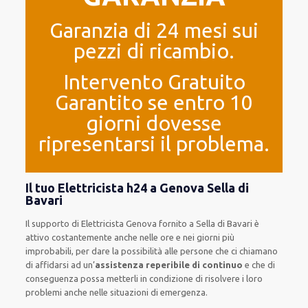
Garanzia di 24 mesi sui
pezzi di ricambio.
Intervento Gratuito
Garantito se entro 10
giorni dovesse
ripresentarsi il problema.
Il tuo Elettricista h24 a Genova Sella di
Bavari
Il supporto
di Elettricista Genova
fornito
a Sella di Bavari è
attivo
costantemente
anche
nelle ore e nei giorni
più
improbabili
, per
dare
la possibilità
alle persone che ci chiamano
di
affidarsi ad
un’
assistenza
reperibile di continuo
e che
di
conseguenza
possa
metterli in condizione di risolvere i loro
problemi
anche
nelle situazioni di emergenza
.