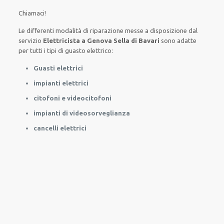
Chiamaci!
Le
differenti
modalità
di
riparazione
messe a disposizione
dal
servizio
Elettricista a Genova Sella di Bavari
sono
adatte
per
tutti i tipi di
guasto
elettrico
:
Guasti elettrici
impianti elettrici
citofoni e videocitofoni
impianti di videosorveglianza
cancelli elettrici