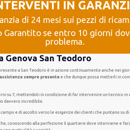
NTERVENTI IN GARANZ
anzia di 24 mesi sui pezzi di ricam
 Garantito se entro 10 giorni dove
problema.
4 a Genova San Teodoro
presente
a San Teodoro è
in azione
continuamente
anche
nei gior
assistenza
sempre presente
e che
dunque
possa
metterli in cond
orni su 7
,
mettendoti in condizione
di far
intervenire
un
tecnico
in
io
davvero
incredibile
.
ul campo e di ascolto verso le esigenze
dei clienti
che puntano su di 
a che, conoscendo
alla perfezione
il quartiere
dove interviene
e
faci
to con
puntualità e serietà
.