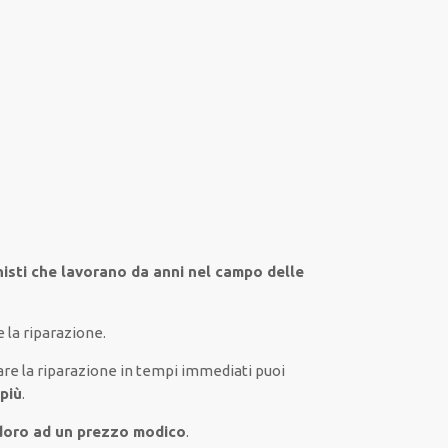
isti che lavorano da anni nel campo
delle
 la riparazione.
are
la riparazione
in tempi
immediati
puoi
 più
.
doro ad un prezzo modico
.