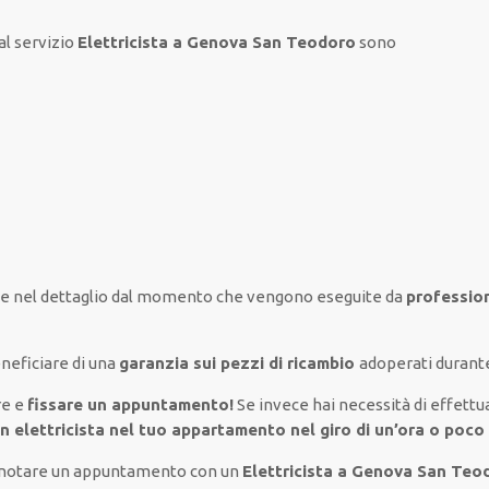
al servizio
Elettricista a Genova San Teodoro
sono
e nel
dettaglio
dal momento che vengono
eseguite
da
profession
neficiare di
una
garanzia sui pezzi di ricambio
adoperati
durante
re e
fissare
un appuntamento!
Se
invece
hai
necessità
di
effettu
un
elettricista nel tuo appartamento nel giro di un’ora o poco
renotare un appuntamento con un
Elettricista a Genova San Teo