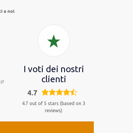
i a noi
.
I voti dei nostri
clienti
i?
4.7
4,7
rating
4.7 out of 5 stars (based on 3
reviews)