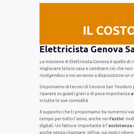
IL COST
Elettricista Genova S
La missione
di Elettricista Genova è quello di
migliorare
la loro casa
e cambiare ciò che non 
rivolgendosi a noi avranno a disposizione un 
Disponiamo di
tecnici di Genova San Teodoro
p
riparare su
guasti gravi o di poca importanza
a
in tutte le sue comodità
.
Il supporto
che ti
proponiamo
ha numerosi va
tempo per
tutto l’anno, anche nei
festivi
.
Inol
digitali
.
Un fattore importante
è l’
assistenza
anche senza chiamare
.
Infine,
sui nostri inter