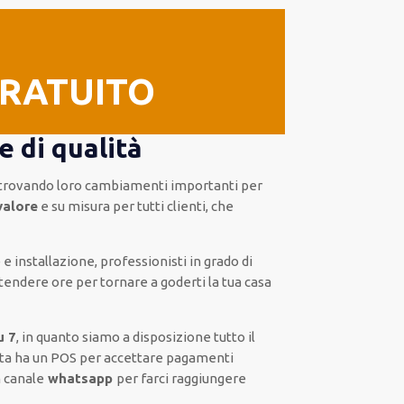
GRATUITO
 di qualità
trovando loro
cambiamenti importanti
per
valore
e
su misura per tutti clienti
, che
e e installazione
,
professionisti
in grado di
tendere ore
per tornare a goderti la tua casa
u 7
, in quanto siamo a disposizione
tutto il
sta
ha
un POS
per accettare pagamenti
n
canale
whatsapp
per farci raggiungere