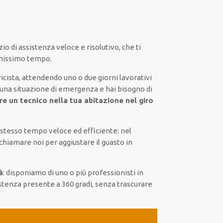
zio di assistenza
veloce
e risolutivo, che ti
chissimo tempo
.
icista,
attendendo
uno o due giorni lavorativi
 una situazione di emergenza e hai bisogno di
ere un
tecnico nella tua abitazione nel giro
o stesso tempo
veloce ed efficiente
:
nel
 chiamare noi
per
aggiustare
il
guasto
in
à
:
disponiamo di
uno o più
professionisti
in
stenza presente a
360 gradi
, senza
trascurare