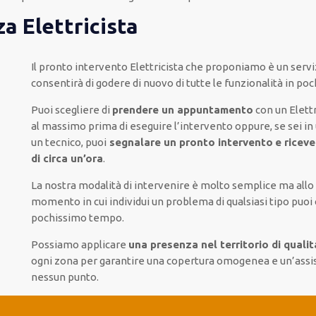
za Elettricista
Il pronto intervento Elettricista
che proponiamo
è
un servi
consentirà di godere di nuovo
di
tutte le funzionalità
in po
Puoi scegliere di
prendere
un appuntamento
con un Elettr
al massimo
prima di
eseguire l’intervento
oppure,
se sei in
un tecnico
, puoi
segnalare
un pronto intervento
e ricev
di circa un’ora
.
La nostra modalità
di
intervenire
è
molto semplice
ma
all
momento
in cui
individui
un problema di qualsiasi tipo
puoi
pochissimo tempo
.
Possiamo applicare
una presenza nel territorio di qualit
ogni zona
per
garantire
una copertura
omogenea
e un’assi
nessun punto
.