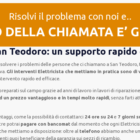
Risolvi il problema con noi e..
O DELLA CHIAMATA E’ 
an Teodoro: un supporto rapido e
 risolvere i problemi delle persone che
ci chiamano
a San Teodoro, 
va.
Gli interventi Elettricista che mettiamo in pratica sono di 
intervento
rapido ed efficace
.
reparati sul campo grazie ad anni di lavoro
in lavori di riparazion
d un prezzo vantaggioso e in tempi molto rapidi
, senza farti
at
ntaggi, come
la possibilità di contattarci
24 ore su 24
e
7 giorni s
tre
potrai
pagare con bancomat
dal momento che ogni Elettrici
che mettiamo a disposizione:
oltre al
telefono
abbiamo anche u
venti
puoi beneficiare della
garanzia sui pezzi di ricambio.