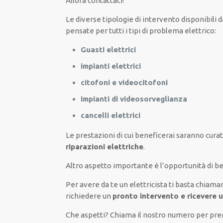
Allora contattaci!
Le
diverse
tipologie
di
intervento
disponibili
d
pensate
per
tutti i tipi di
problema
elettrico
:
Guasti elettrici
impianti elettrici
citofoni e videocitofoni
impianti di videosorveglianza
cancelli elettrici
Le prestazioni
di cui beneficerai
saranno
curat
riparazioni elettriche
.
Altro aspetto importante è
l’opportunità
di
be
Per avere
da te
un elettricista
ti basta
chiama
richiedere un
pronto intervento e ricevere 
Che aspetti? Chiama il nostro numero per p