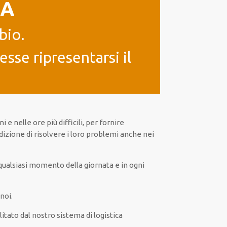
IA
bio.
sse ripresentarsi il
ni e nelle ore
più
difficili
, per
fornire
izione di risolvere i loro problemi
anche
nei
qualsiasi
momento della giornata e in
ogni
noi.
litato
dal nostro sistema di logistica