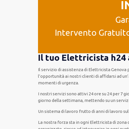
I
Gar
Intervento Gratuito
Il tuo Elettricista h2
Il servizio di assistenza
di Elettricista Genova
l’opportunità
ai nostri clienti
di
affidarsi ad
un’
momenti di urgenza
.
I nostri servizi
sono attivi
24 ore su 24
per
7 gi
giorno della settimana,
mettendo su
un serviz
Un sistema di lavoro
frutto
di anni di lavoro s
La nostra forza
sta in ogni Elettricista di zon
organizzato
, riesce ad
intervenire
in ogni pun