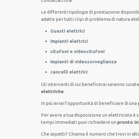
Contattaci ora!
Le
differenti
tipologie
di
prestazione
disponibi
adatte
per
tutti i tipi di
problema
di natura ele
Guasti elettrici
impianti elettrici
citofoni e videocitofoni
impianti di videosorveglianza
cancelli elettrici
Gli interventi
di cui beneficerai
saranno
curate
elettriche
.
In più avrai
l’opportunità
di
beneficiare di
una
Per avere
a tua disposizione
un elettricista
è 
tempi
immediati
puoi richiedere un
pronto in
Che aspetti? Chiama il numero che trovi in alt