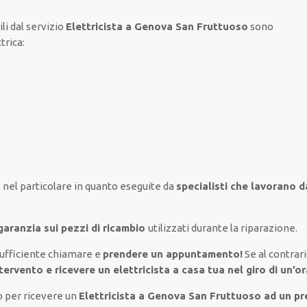
li
dal servizio
Elettricista a Genova San Fruttuoso
sono
ttrica
:
 nel
particolare
in quanto
eseguite
da
specialisti che lavorano 
garanzia sui pezzi di ricambio
utilizzati
durante la riparazione.
sufficiente
chiamare e
prendere
un appuntamento!
Se
al contrar
tervento e ricevere un
elettricista a casa tua nel giro di un’or
o per ricevere un
Elettricista a Genova San Fruttuoso ad un p