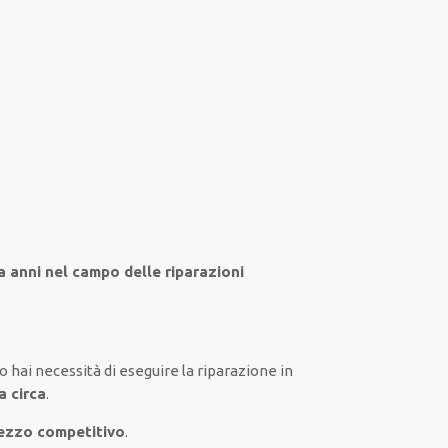
da anni nel campo
delle riparazioni
io
hai
necessità
di
eseguire
la riparazione
in
a circa
.
rezzo competitivo
.