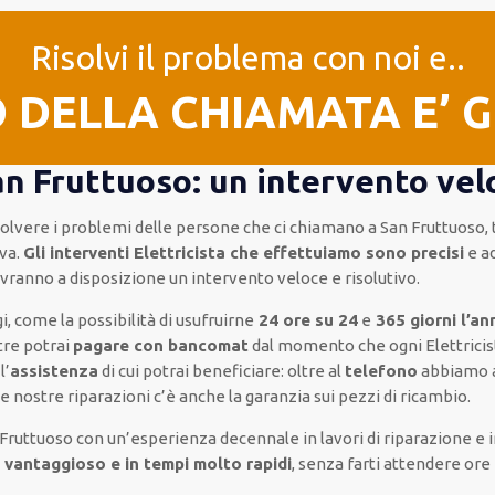
Risolvi il problema con noi e..
O DELLA CHIAMATA E’ 
an Fruttuoso: un intervento velo
isolvere i problemi delle persone che
ci chiamano
a San Fruttuoso,
va.
Gli interventi Elettricista che effettuiamo sono precisi
e
ad
 avranno a disposizione un intervento
veloce e risolutivo
.
gi, come
la possibilità di usufruirne
24 ore su 24
e
365 giorni l’an
tre
potrai
pagare con bancomat
dal momento che ogni Elettrici
l’
assistenza
di cui potrai beneficiare:
oltre al
telefono
abbiamo 
le nostre riparazioni
c’è anche la
garanzia sui pezzi di ricambio.
 Fruttuoso
con un’esperienza decennale
in lavori di riparazione e 
 vantaggioso e in tempi molto rapidi
, senza farti
attendere ore