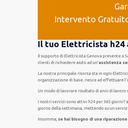
Gar
Intervento Gratuito
Il tuo Elettricista h2
Il supporto
di Elettricista Genova
presente
a S
clienti
di
richiedere aiuto ad
un’
assistenza
se
La nostra principale risorsa
sta in ogni Elettri
organizzazione di base
, riesce ad
effettuare l
Un modo
di lavorare
risultato
di anni di lavoro
I nostri servizi
sono attivi
h24
per
365 giorni l
giorno della settimana,
mettendo su
un serviz
Insomma,
se hai bisogno di una riparazione