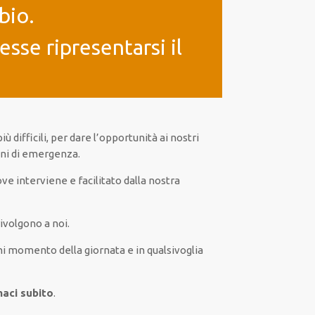
bio.
sse ripresentarsi il
più
difficili
, per
dare
l’opportunità
ai nostri
oni di emergenza
.
ve interviene
e
facilitato
dalla nostra
rivolgono a noi.
ni
momento della giornata e in
qualsivoglia
maci subito
.