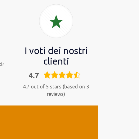
I voti dei nostri
clienti
i?
4.7
4,7
rating
4.7 out of 5 stars (based on 3
reviews)