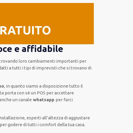
GRATUITO
ce e affidabile
 trovando loro
cambiamenti importanti
per
atti a tutti i tipi di imprevisti che si trovano di
no
, in quanto siamo a disposizione
tutto il
sta
porta con sé
un POS
per accettare
anche un
canale
whatsapp
per farci
installazione
,
esperti
all’altezza di aggiustare
per godere di tutti i comfort della tua casa
.