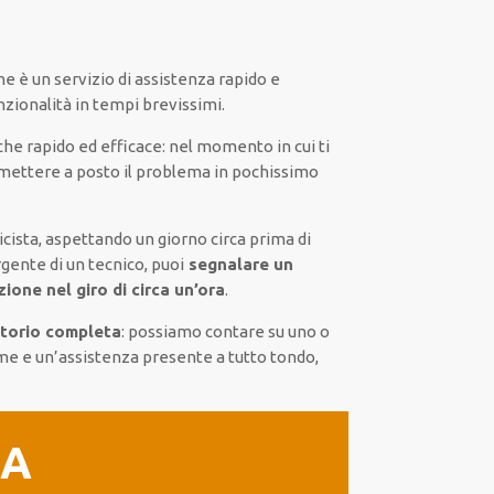
ne
è
un servizio di assistenza
rapido
e
nzionalità
in tempi brevissimi
.
che
rapido ed efficace
:
nel momento
in cui
ti
mettere a posto
il
problema
in pochissimo
icista,
aspettando
un giorno circa
prima di
rgente di
un tecnico
, puoi
segnalare
un
ione nel giro di circa un’ora
.
itorio completa
:
possiamo contare su
uno o
rme
e un’assistenza presente a
tutto tondo
,
IA