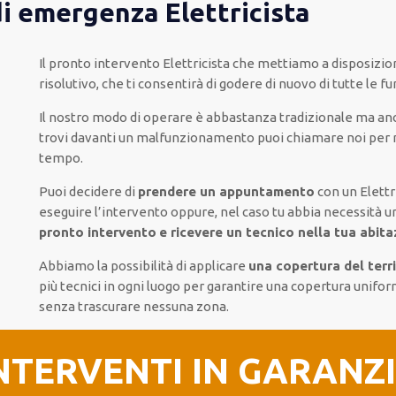
di emergenza Elettricista
Il pronto intervento Elettricista
che mettiamo a disposizio
risolutivo, che ti
consentirà di godere di nuovo
di
tutte le fu
Il nostro modo
di
operare
è
abbastanza tradizionale
ma
an
trovi davanti
un malfunzionamento
puoi chiamare noi
per
tempo
.
Puoi decidere di
prendere
un appuntamento
con un Elettr
eseguire l’intervento
oppure,
nel caso tu abbia necessità u
pronto intervento
e ricevere un
tecnico nella tua abitaz
Abbiamo la possibilità di applicare
una copertura del terr
più
tecnici
in ogni luogo
per
garantire
una copertura
unifo
senza
trascurare
nessuna zona
.
NTERVENTI IN GARANZ