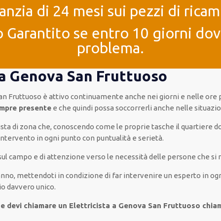
anzia di 24 mesi sui pezzi di ricam
 Garantito se entro 10 giorni dove
problema.
4 a Genova San Fruttuoso
an Fruttuoso è
attivo
continuamente
anche
nei giorni e nelle ore
mpre presente
e che
quindi
possa
soccorrerli
anche
nelle situazi
cista di zona che, conoscendo
come le proprie tasche
il quartiere
do
’intervento
in ogni punto con
puntualità e serietà
.
 sul campo e di attenzione verso le necessità
delle persone
che si 
’anno
,
mettendoti in condizione
di far
intervenire
un
esperto
in
og
io
davvero
unico
.
 e devi chiamare un Elettricista a Genova San Fruttuoso chia