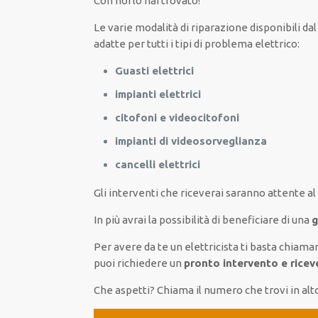
Con noi lo hai trovato!
Le
varie
modalità
di
riparazione
disponibili
dal
adatte
per
tutti i tipi di
problema
elettrico
:
Guasti elettrici
impianti elettrici
citofoni e videocitofoni
impianti di videosorveglianza
cancelli elettrici
Gli interventi
che riceverai
saranno
attente al
In più avrai
la possibilità
di
beneficiare di
una
g
Per avere
da te
un elettricista
ti basta
chiama
puoi richiedere un
pronto intervento e rice
Che aspetti? Chiama il numero che trovi in alt