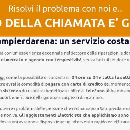
Risolvi il problema con noi e..
O DELLA CHIAMATA E’ 
ampierdarena: un servizio costan
na
con un’esperienza decennale
nel settore delle riparazioni a do
 di mercato e agendo con tempestività
, senza farti
attendere o
ggi, come
la possibilità di contattarci
24 ore su 24
e
tutta la set
tre
avrai la comodità di
pagare con carta di credito
dal momento 
assistenza
di cui potrai beneficiare:
oltre al
telefono
abbiamo an
puoi beneficiare della
garanzia sui pezzi di ricambio.
isolvere i problemi delle persone che
ci chiamano
a Sampierdarena
he non va.
Gli aggiustamenti Elettricista che applichiamo sono 
ndosi a noi avranno a disposizione un intervento
rapido ed efficace