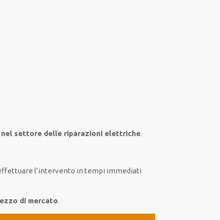
 nel settore
delle riparazioni elettriche
.
effettuare
l’intervento
in tempi
immediati
rezzo di mercato
.