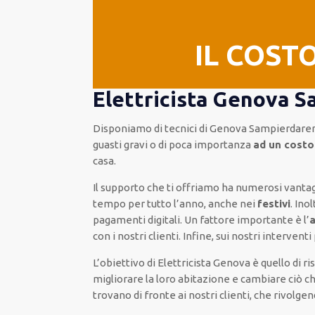
IL COST
Elettricista Genova S
Disponiamo di
tecnici di Genova Sampierdare
guasti gravi o di poca importanza
ad un costo
casa
.
Il supporto
che ti
offriamo
ha numerosi vanta
tempo per
tutto l’anno, anche nei
festivi
.
Inol
pagamenti
digitali
.
Un fattore importante
è l’
con i nostri clienti
.
Infine,
sui nostri interventi
L’obiettivo
di Elettricista Genova è quello di r
migliorare
la loro abitazione
e cambiare ciò c
trovano di fronte ai nostri clienti
, che rivolge