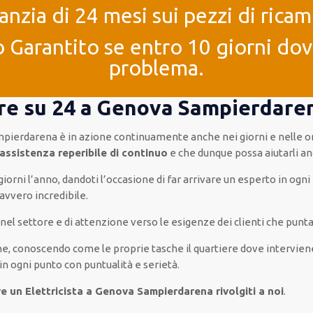
anzia di 24 mesi sui pezzi di ricam
 Garantito se entro 10 giorni dove
problema.
 ore su 24 a Genova Sampierdare
mpierdarena è
in azione
continuamente
anche
nei giorni e nelle o
assistenza
reperibile di continuo
e che
dunque
possa
aiutarli
an
giorni l’anno
,
dandoti l’occasione
di far
arrivare
un
esperto
in
ogni
avvero
incredibile
.
a nel settore e di attenzione verso le esigenze
dei clienti
che puntan
 che, conoscendo
come le proprie tasche
il quartiere
dove intervien
in ogni punto con
puntualità e serietà
.
e un Elettricista a Genova Sampierdarena rivolgiti a noi
.