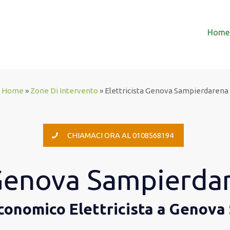
Home
Home
»
Zone Di Intervento
»
Elettricista Genova Sampierdarena
CHIAMACI ORA AL 0108568194
 Genova Sampierda
n economico Elettricista a Genov