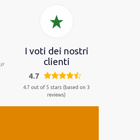
I voti dei nostri
clienti
i?
4.7
4,7
rating
4.7 out of 5 stars (based on 3
reviews)