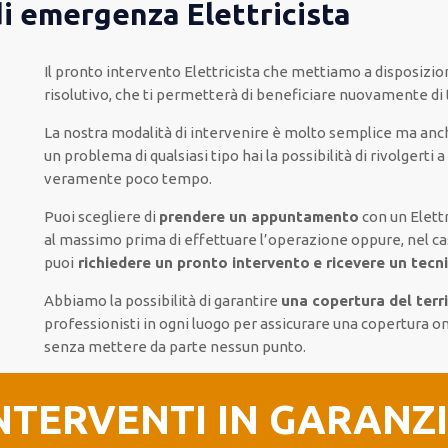
di emergenza Elettricista
Il pronto intervento Elettricista
che mettiamo a disposizio
risolutivo, che ti
permetterà di beneficiare nuovamente
di
La nostra modalità
di
intervenire
è
molto semplice
ma
anc
un problema di qualsiasi tipo
hai la possibilità di rivolgerti a
veramente poco tempo
.
Puoi scegliere di
prendere
un appuntamento
con un Elettr
al massimo
prima di
effettuare l’operazione
oppure,
nel ca
puoi
richiedere
un pronto intervento
e ricevere un
tecni
Abbiamo la possibilità di garantire
una copertura del terri
professionisti
in ogni luogo
per
assicurare
una copertura
o
senza
mettere da parte
nessun punto
.
NTERVENTI IN GARANZ