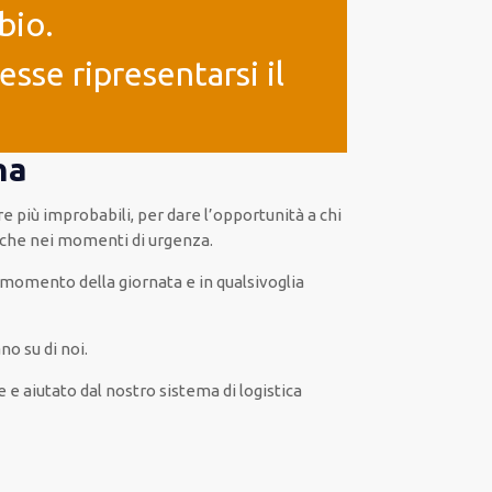
bio.
sse ripresentarsi il
na
re
più
improbabili
, per
dare
l’opportunità
a chi
che
nei momenti di urgenza
.
momento della giornata e in
qualsivoglia
o su di noi.
e
e
aiutato
dal nostro sistema di logistica