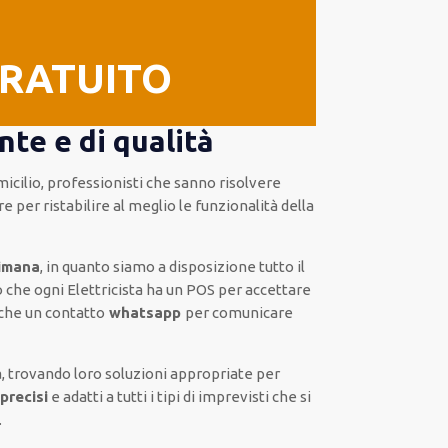
GRATUITO
te e di qualità
micilio
,
professionisti
che sanno risolvere
re
per ristabilire al meglio le funzionalità della
timana
, in quanto siamo a disposizione
tutto il
che ogni Elettricista
ha
un POS
per accettare
che un
contatto
whatsapp
per comunicare
, trovando loro
soluzioni appropriate
per
precisi
e
adatti a tutti i tipi di imprevisti che si
.