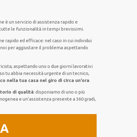
ne
è
un servizio di assistenza
rapido
e
tutte le funzionalità
in tempi brevissimi
.
he
rapido ed efficace
:
nel caso
in cui
individui
 noi
per
aggiustare
il
problema
aspettando
icista,
aspettando
uno o due giorni lavorativi
so tu abbia necessità urgente di
un tecnico
,
co nella tua casa nel giro di circa un’ora
.
torio di qualità
:
disponiamo di
uno o più
mogenea
e un’assistenza presente a
360 gradi
,
IA