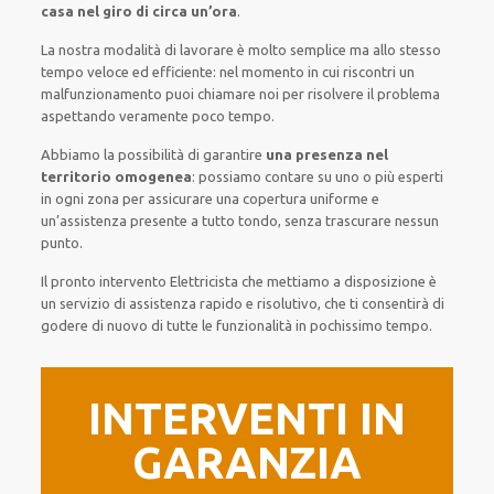
casa nel giro di circa un’ora
.
La nostra modalità
di
lavorare
è
molto semplice
ma
allo stesso
tempo
veloce ed efficiente
:
nel momento
in cui
riscontri
un
malfunzionamento
puoi chiamare noi
per
risolvere
il
problema
aspettando veramente poco tempo
.
Abbiamo la possibilità di garantire
una presenza nel
territorio omogenea
:
possiamo contare su
uno o più
esperti
in ogni zona
per
assicurare
una copertura
uniforme
e
un’assistenza presente a
tutto tondo
, senza
trascurare
nessun
punto
.
Il pronto intervento Elettricista
che mettiamo a disposizione
è
un servizio di assistenza
rapido
e risolutivo, che ti
consentirà di
godere di nuovo
di
tutte le funzionalità
in pochissimo tempo
.
INTERVENTI IN
GARANZIA