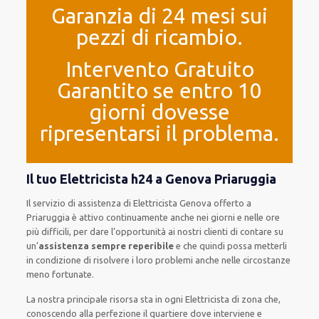
Garanzia di 24 mesi sui
pezzi di ricambio.
Intervento Gratuito
Garantito se entro 10
giorni dovesse
ripresentarsi il problema.
Il tuo Elettricista h24 a Genova Priaruggia
Il servizio di assistenza
di Elettricista Genova
offerto
a
Priaruggia è
attivo
continuamente
anche
nei giorni e nelle ore
più
difficili
, per
dare
l’opportunità
ai nostri clienti
di
contare su
un’
assistenza
sempre reperibile
e che
quindi
possa
metterli
in condizione di risolvere i loro problemi
anche
nelle circostanze
meno fortunate
.
La nostra principale risorsa
sta in ogni Elettricista di zona che,
conoscendo
alla perfezione
il quartiere
dove interviene
e