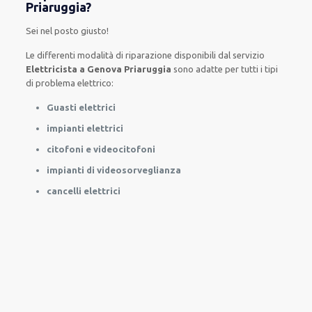
Priaruggia?
Sei nel posto giusto!
Le
differenti
modalità
di
riparazione
disponibili
dal servizio
Elettricista a Genova Priaruggia
sono
adatte
per
tutti i tipi
di
problema
elettrico
:
Guasti elettrici
impianti elettrici
citofoni e videocitofoni
impianti di videosorveglianza
cancelli elettrici