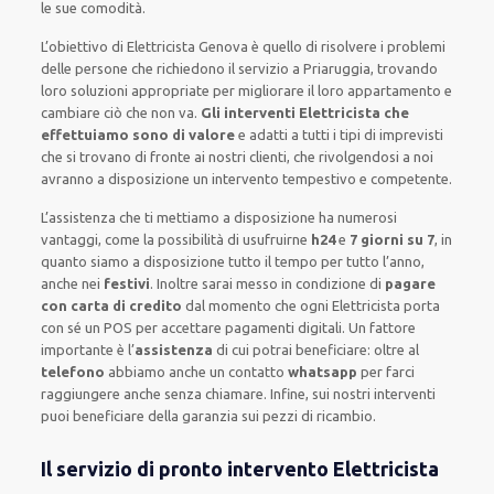
le sue comodità
.
L’obiettivo
di Elettricista Genova è quello di risolvere i problemi
delle persone che
richiedono il servizio
a Priaruggia, trovando
loro
soluzioni appropriate
per migliorare
il loro appartamento
e
cambiare ciò che non va.
Gli interventi Elettricista che
effettuiamo sono di valore
e
adatti a tutti i tipi di imprevisti
che si trovano di fronte ai nostri clienti
, che rivolgendosi a noi
avranno a disposizione un intervento
tempestivo e competente
.
L’assistenza
che ti
mettiamo a disposizione
ha numerosi
vantaggi, come
la possibilità di usufruirne
h24
e
7 giorni su 7
, in
quanto siamo a disposizione
tutto il tempo per
tutto l’anno,
anche nei
festivi
.
Inoltre
sarai messo in condizione di
pagare
con carta di credito
dal momento che ogni Elettricista
porta
con sé
un POS
per accettare pagamenti
digitali
.
Un fattore
importante
è l’
assistenza
di cui potrai beneficiare:
oltre al
telefono
abbiamo anche un
contatto
whatsapp
per farci
raggiungere anche senza chiamare
.
Infine,
sui nostri interventi
puoi beneficiare della
garanzia sui pezzi di ricambio.
Il servizio di pronto intervento Elettricista