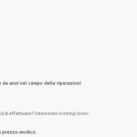
o da anni nel campo
delle riparazioni
tà
di
effettuare
l’intervento
in tempi
brevi
un prezzo modico
.