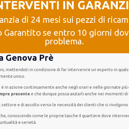
NTERVENTI IN GARANZ
anzia di 24 mesi sui pezzi di ricam
 Garantito se entro 10 giorni dove
problema.
4 a Genova Prè
rni
,
mettendoti in condizione
di far
intervenire
un
esperto
in
quals
amente
unico
.
è è
in azione
continuamente
anche
negli orari e nelle giornate
più
mpre presente
e che
dunque
possa
aiutarli
anche
nei momenti di
l settore e di ascolto verso le necessità
dei clienti
che si rivolgono 
a che, conoscendo
come le proprie tasche
il quartiere
dove intervie
untualità e serietà
.