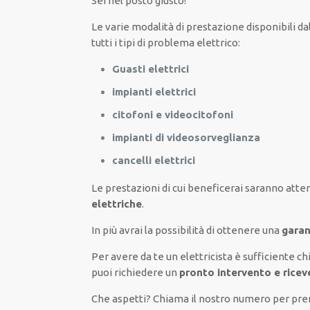
Sei nel posto giusto!
Le
varie
modalità
di
prestazione
disponibili
da
tutti i tipi di
problema
elettrico
:
Guasti elettrici
impianti elettrici
citofoni e videocitofoni
impianti di videosorveglianza
cancelli elettrici
Le prestazioni
di cui beneficerai
saranno
atten
elettriche
.
In più avrai
la possibilità
di
ottenere
una
garan
Per avere
da te
un elettricista
è sufficiente
ch
puoi richiedere un
pronto intervento e rice
Che aspetti? Chiama il nostro numero per p