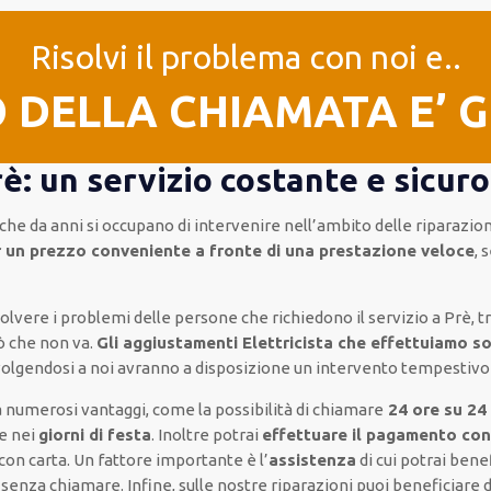
Risolvi il problema con noi e..
O DELLA CHIAMATA E’ 
è: un servizio costante e sicuro
che da anni si occupano di intervenire
nell’ambito delle riparazion
 un prezzo conveniente a fronte di una prestazione veloce
, 
isolvere i problemi delle persone che
richiedono il servizio
a Prè, t
ò che non va.
Gli aggiustamenti Elettricista che effettuiamo so
ivolgendosi a noi avranno a disposizione un intervento
tempestivo
 numerosi vantaggi, come
la possibilità di chiamare
24 ore su 24
he nei
giorni di festa
.
Inoltre
potrai
effettuare il pagamento co
con carta
.
Un fattore importante
è l’
assistenza
di cui potrai benef
e senza chiamare
.
Infine,
sulle nostre riparazioni
puoi beneficiare 