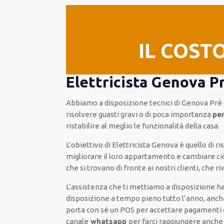
IL COST
Elettricista Genova Pr
Abbiamo a disposizione
tecnici di Genova Prè
risolvere
guasti gravi o di poca importanza
per
ristabilire al meglio le funzionalità della casa
.
L’obiettivo
di Elettricista Genova è quello di r
migliorare
il loro appartamento
e cambiare ci
che si trovano di fronte ai nostri clienti
, che r
L’assistenza
che ti
mettiamo a disposizione
ha
disposizione
a tempo pieno
tutto l’anno, anc
porta con sé
un POS
per accettare pagamenti
canale
whatsapp
per farci raggiungere anch