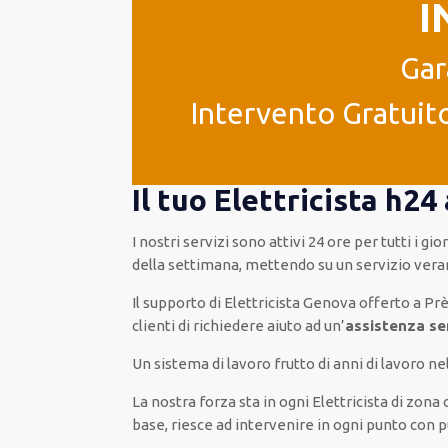
I
Gar
Intervento Gratuito
Il tuo Elettricista h2
I nostri servizi
sono attivi
24 ore
per
tutti i gio
della settimana,
mettendo su
un servizio
ver
Il supporto
di Elettricista Genova
offerto
a Pr
clienti
di
richiedere aiuto ad
un’
assistenza
se
Un sistema di lavoro
frutto
di anni di lavoro ne
La nostra forza
sta in ogni Elettricista di zon
base
, riesce ad
intervenire
in ogni punto con
p