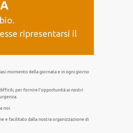
IA
bio.
sse ripresentarsi il
iasi
momento della giornata e in
ogni
giorno
difficili
, per
fornire
l’opportunità
ai nostri
 urgenza
.
a noi.
ne
e
facilitato
dalla nostra organizzazione di