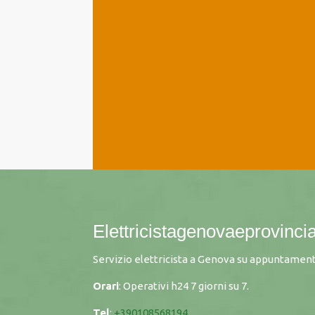
Elettricistagenovaeprovincia
Servizio elettricista a Genova su appuntament
Orari
: Operativi h24 7 giorni su 7.
Tel
:
+390108568194