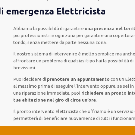
di emergenza Elettricista
Abbiamo la possibilità di garantire
una presenza nel terri
più
professionisti
in ogni zona
per
garantire
una copertura
tondo
, senza
mettere da parte
nessuna zona
.
Il nostro sistema
di
intervenire
è
molto semplice
ma
anch
affrontare
un problema di qualsiasi tipo
hai la possibilità di
brevissimi
.
Puoi decidere di
prenotare
un appuntamento
con un Elett
al massimo
prima di
eseguire l’intervento
oppure,
se sei in
una riparazione immediata
, puoi
richiedere
un pronto int
tua abitazione nel giro di circa un’ora
.
Il pronto intervento Elettricista
che offriamo
è
un servizio 
permetterà di beneficiare nuovamente
di
tutti i funzionam