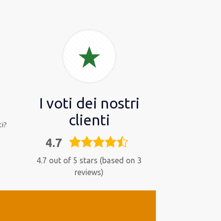
I voti dei nostri
clienti
i?
4.7
4,7
rating
4.7 out of 5 stars (based on 3
reviews)