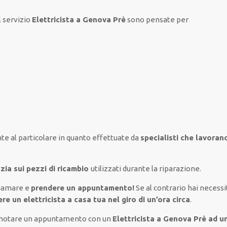
l servizio
Elettricista a Genova Prè
sono
pensate
per
te al
particolare
in quanto
effettuate
da
specialisti che lavoran
zia sui pezzi di ricambio
utilizzati
durante la riparazione.
iamare e
prendere
un appuntamento!
Se
al contrario
hai
necessi
vere un
elettricista a casa tua nel giro di un’ora circa
.
renotare un appuntamento con un
Elettricista a Genova Prè ad 