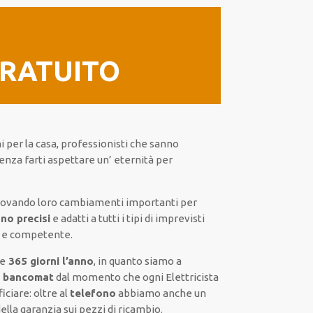
GRATUITO
i per la casa
,
professionisti
che sanno
senza farti
aspettare un’ eternità
per
rovando loro
cambiamenti importanti
per
no precisi
e
adatti a tutti i tipi di imprevisti
 e competente
.
e
365 giorni l’anno
, in quanto siamo a
n bancomat
dal momento che ogni Elettricista
iciare:
oltre al
telefono
abbiamo anche un
della
garanzia sui pezzi di ricambio.