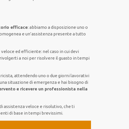
torio efficace
:
abbiamo a disposizione
uno o
omogenea
e un’assistenza presente a
tutto
e
veloce ed efficiente
:
nel caso
in cui
devi
 rivolgerti a noi
per
risolvere
il
guasto
in tempi
ricista,
attendendo
uno o due giorni lavorativi
 una situazione di emergenza e hai bisogno di
ervento
e ricevere un
professionista nella
di assistenza
veloce
e risolutivo, che ti
enti di base
in tempi brevissimi
.