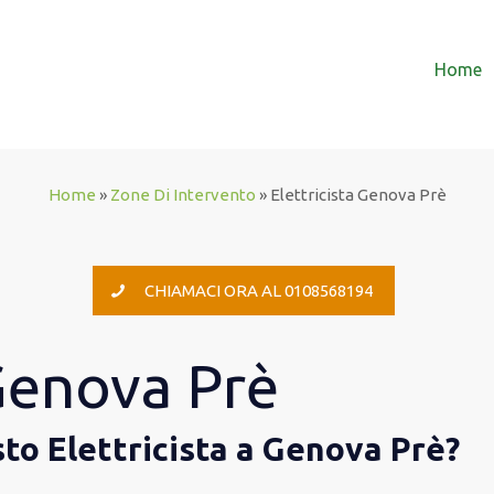
Home
Home
»
Zone Di Intervento
»
Elettricista Genova Prè
CHIAMACI ORA AL 0108568194
 Genova Prè
sto Elettricista a Genova Prè?