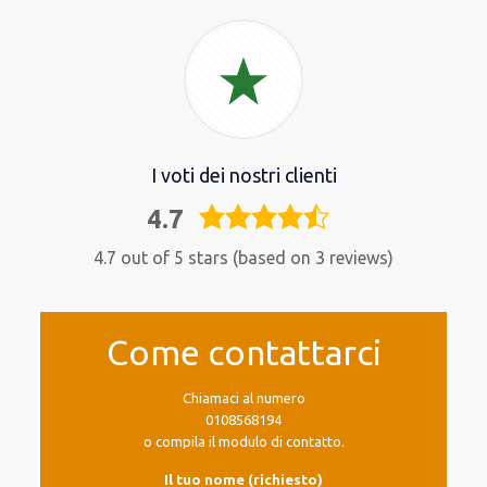
I voti dei nostri clienti
4.7
4,7
rating
4.7 out of 5 stars (based on 3 reviews)
Come contattarci
Chiamaci al numero
0108568194
o compila il modulo di contatto.
Il tuo nome (richiesto)