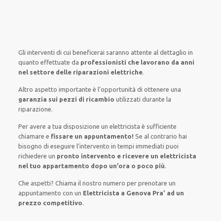
Gli interventi
di cui beneficerai
saranno
attente al
dettaglio
in
quanto
effettuate
da
professionisti che lavorano da anni
nel settore
delle riparazioni elettriche
.
Altro aspetto importante è
l’opportunità
di
ottenere
una
garanzia sui pezzi di ricambio
utilizzati
durante la
riparazione.
Per avere
a tua disposizione
un elettricista
è sufficiente
chiamare e
fissare
un appuntamento!
Se
al contrario
hai
bisogno
di
eseguire
l’intervento
in tempi
immediati
puoi
richiedere un
pronto intervento e ricevere un
elettricista
nel tuo appartamento dopo un’ora o poco più
.
Che aspetti? Chiama il nostro numero per prenotare un
appuntamento con un
Elettricista a Genova Pra’ ad un
prezzo competitivo
.