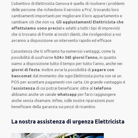
L’obiettivo
di Elettricista Genova è quello di risolvere i problemi
delle persone che
richiedono il servizio
a Pra’, trovando loro
cambiamenti importanti
per migliorare
il loro appartamento
e
cambiare ciò che non va.
Gli aggiustamenti Elettricista che
effettuiamo sono precisi
e
adatti a tutti i tipi di imprevisti
che si trovano di fronte ai nostri clienti
, che rivolgendosi a noi
avranno a disposizione un intervento
rapido ed efficace
.
L’assistenza
che ti
offriamo
ha numerosi vantaggi, come
la
possibilità di usufruirne
h24
e
365 giorni l’anno
, in quanto
siamo a disposizione
tutto il tempo per
tutto l’anno, anche nei
giorni di festa
.
Inoltre
avrai la possibilità di
pagare con
bancomat
dal momento che ogni Elettricista
porta con sé
un
POS
per accettare pagamenti
con carta
.
Un grande vantaggio
è
l’
assistenza
di cui potrai beneficiare:
oltre al
telefono
abbiamo anche un
canale
whatsapp
per farci raggiungere
anche senza chiamare
.
Infine,
sulle nostre riparazioni
puoi
beneficiare della
garanzia sui pezzi di ricambio.
La nostra assistenza di urgenza Elettricista