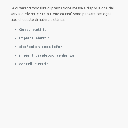
Le
differenti
modalità
di
prestazione
messe a disposizione
dal
servizio
Elettricista a Genova Pra’
sono
pensate
per
ogni
tipo di
guasto
di natura elettrica
:
Guasti elettrici
impianti elettrici
citofoni e videocitofoni
impianti di videosorveglianza
cancelli elettrici