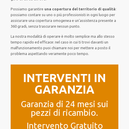
Possiamo garantire
una copertura del territorio di qualità
:
possiamo contare su
uno o più
professionisti
in ogni luogo
per
assicurare
una copertura
omogenea
e un’assistenza presente a
360 gradi
, senza
trascurare
nessun punto
.
La nostra modalità
di
operare
è
molto semplice
ma
allo stesso
tempo
rapido ed efficace
:
nel caso
in cui
ti trovi davanti
un
malfunzionamento
puoi chiamare noi
per
mettere a posto
il
problema
aspettando veramente poco tempo
.
INTERVENTI IN
GARANZIA
Garanzia di 24 mesi sui
pezzi di ricambio.
Intervento Gratuito