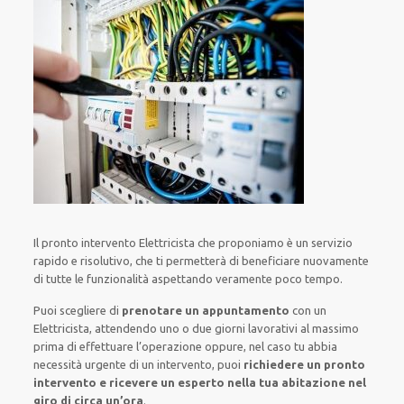
Il pronto intervento Elettricista
che proponiamo
è
un servizio
rapido
e risolutivo, che ti
permetterà di beneficiare nuovamente
di
tutte le funzionalità
aspettando veramente poco tempo
.
Puoi scegliere di
prenotare
un appuntamento
con un
Elettricista,
attendendo
uno o due giorni lavorativi al massimo
prima di
effettuare l’operazione
oppure,
nel caso tu abbia
necessità urgente di
un intervento
, puoi
richiedere
un pronto
intervento
e ricevere un
esperto nella tua abitazione nel
giro di circa un’ora
.