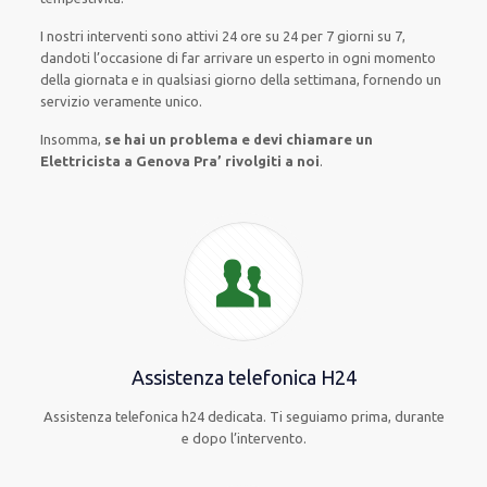
I nostri interventi
sono attivi
24 ore su 24
per
7 giorni su 7
,
dandoti l’occasione
di far
arrivare
un
esperto
in
ogni
momento
della giornata e in
qualsiasi
giorno della settimana,
fornendo
un
servizio
veramente
unico
.
Insomma,
se hai un problema e devi chiamare un
Elettricista a Genova Pra’ rivolgiti a noi
.
Assistenza telefonica H24
Assistenza telefonica h24 dedicata. Ti seguiamo prima, durante
e dopo l’intervento.