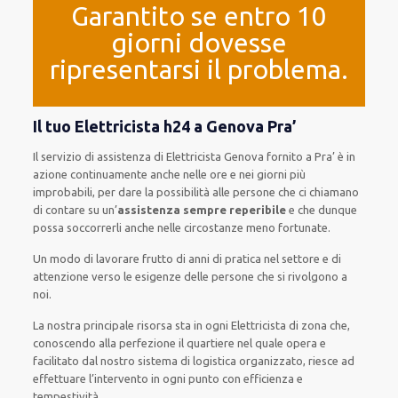
Garantito se entro 10
giorni dovesse
ripresentarsi il problema.
Il tuo Elettricista h24 a Genova Pra’
Il servizio di assistenza
di Elettricista Genova
fornito
a Pra’ è
in
azione
continuamente
anche
nelle ore e nei giorni
più
improbabili
, per
dare
la possibilità
alle persone che ci chiamano
di
contare su
un’
assistenza
sempre reperibile
e che
dunque
possa
soccorrerli
anche
nelle circostanze meno fortunate
.
Un modo
di lavorare
frutto
di anni di pratica nel settore e di
attenzione verso le esigenze
delle persone
che si rivolgono a
noi.
La nostra principale risorsa
sta in ogni Elettricista di zona che,
conoscendo
alla perfezione
il quartiere
nel quale opera
e
facilitato
dal nostro sistema di logistica organizzato
, riesce ad
effettuare l’intervento
in ogni punto con
efficienza e
tempestività
.