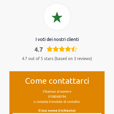
I voti dei nostri clienti
4.7
4,7
rating
4.7 out of 5 stars (based on 3 reviews)
Come contattarci
Chiamaci al numero
0108568194
o compila il modulo di contatto.
Il tuo nome (richiesto)