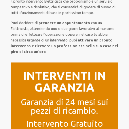
Il pronto intervento Elettricista
che proponiamo
è
un servizio
tempestivo
e risolutivo, che ti
consentirà di godere di nuovo
di
tutti i funzionamenti di base
in pochissimo tempo
.
Puoi decidere di
prendere
un appuntamento
con un
Elettricista,
attendendo
uno o due giorni lavorativi al massimo
prima di
effettuare l’operazione
oppure,
nel caso tu abbia
necessità urgente di
un intervento
, puoi
attivare
un pronto
intervento
e ricevere un
professionista nella tua casa nel
giro di circa un’ora
.
INTERVENTI IN
GARANZIA
Garanzia di 24 mesi sui
pezzi di ricambio.
Intervento Gratuito