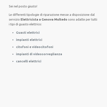
Sei nel posto giusto!
Le
differenti
tipologie
di
riparazione
messe a disposizione
dal
servizio
Elettricista a Genova Multedo
sono
adatte
per
tutti
i tipi di
guasto
elettrico
:
Guasti elettrici
impianti elettrici
citofoni e videocitofoni
impianti di videosorveglianza
cancelli elettrici