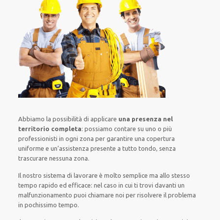
Abbiamo la possibilità di applicare
una presenza nel
territorio completa
:
possiamo contare su
uno o più
professionisti
in ogni zona
per
garantire
una copertura
uniforme
e un’assistenza presente a
tutto tondo
, senza
trascurare
nessuna zona
.
Il nostro sistema
di
lavorare
è
molto semplice
ma
allo stesso
tempo
rapido ed efficace
:
nel caso
in cui
ti trovi davanti
un
malfunzionamento
puoi chiamare noi
per
risolvere
il
problema
in pochissimo tempo
.