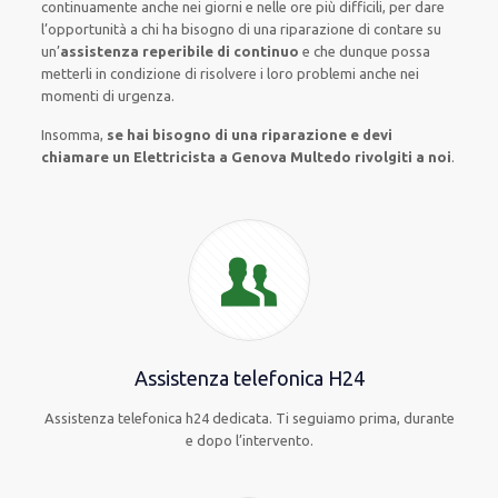
continuamente
anche
nei giorni e nelle ore
più
difficili
, per
dare
l’opportunità
a chi ha bisogno di una riparazione
di
contare su
un’
assistenza
reperibile di continuo
e che
dunque
possa
metterli in condizione di risolvere i loro problemi
anche
nei
momenti di urgenza
.
Insomma,
se hai bisogno di una riparazione e devi
chiamare un Elettricista a Genova Multedo rivolgiti a noi
.
Assistenza telefonica H24
Assistenza telefonica h24 dedicata. Ti seguiamo prima, durante
e dopo l’intervento.