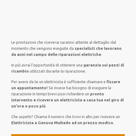
Le prestazioni
che riceverai
saranno
attente al
dettaglio
dal
momento che vengono
eseguite
da
specialisti che lavorano
da anni nel campo
delle riparazioni elettriche
.
In più avrai
l’opportunità
di
ottenere
una
garanzia sui pezzi di
ricambio
utilizzati
durante la riparazione.
Per avere
da te
un elettricista
è sufficiente
chiamare e
fissare
un appuntamento!
Se
invece
hai
bisogno
di
eseguire
la
riparazione
in tempi
brevi
puoi richiedere un
pronto
intervento e ricevere un
elettricista a casa tua nel giro di
un’ora o poco più
.
Che aspetti? Chiama il numero che trovi in alto per ricevere un
Elettricista a Genova Multedo ad un prezzo modico
.