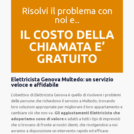
Risolvi il problema con
noi e..
IL COSTO DELLA
CHIAMATA E’
GRATUITO
Elettricista Genova Multedo: un servizio
veloce e affidabile
L’obiettivo
di Elettricista Genova è quello di risolvere i problemi
delle persone che
richiedono il servizio
a Multedo, trovando
loro
soluzioni appropriate
per migliorare
il loro appartamento
e
cambiare ciò che non va.
Gli aggiustamenti Elettricista che
adoperiamo sono di valore
e
adatti a tutti i tipi di imprevisti
che si trovano di fronte ai nostri clienti
, che rivolgendosi a noi
avranno a disposizione un intervento
rapido ed efficace
.