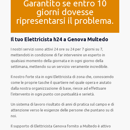
Garantito se entro 10
giorni dovesse
ripresentarsi il problema.
Il tuo Elettricista h24 a Genova Multedo
I nostri servizi
sono attivi
24 ore su 24
per
7 giorni su 7
,
mettendoti in condizione
di far
intervenire
un
esperto
in
qualsiasi
momento della giornata e in
ogni
giorno della
settimana,
mettendo su
un servizio
veramente
incredibile
.
Il nostro forte
sta in ogni Elettricista di zona che, conoscendo
come le proprie tasche
il quartiere
nel quale opera
e
aiutato
dalla nostra organizzazione di base
, riesce ad
effettuare
l’intervento
in ogni punto con
puntualità e serietà
.
Un sistema di lavoro
risultato
di anni di pratica sul campo e di
attenzione verso le esigenze
delle persone
che puntano su di
noi.
Il supporto
di Elettricista Genova
fornito
a Multedo è
attivo