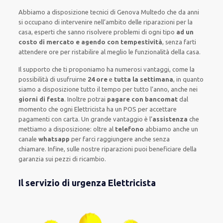
Abbiamo a disposizione
tecnici di Genova Multedo
che da anni
si occupano di intervenire
nell’ambito delle riparazioni per la
casa
,
esperti
che sanno risolvere
problemi di ogni tipo
ad un
costo di mercato e agendo con tempestività
, senza farti
attendere ore
per ristabilire al meglio le funzionalità della casa
.
Il supporto
che ti
proponiamo
ha numerosi vantaggi, come
la
possibilità di usufruirne
24 ore
e
tutta la settimana
, in quanto
siamo a disposizione
tutto il tempo per
tutto l’anno, anche nei
giorni di festa
.
Inoltre
potrai
pagare con bancomat
dal
momento che ogni Elettricista
ha
un POS
per accettare
pagamenti
con carta
.
Un grande vantaggio
è l’
assistenza
che
mettiamo a disposizione:
oltre al
telefono
abbiamo anche un
canale
whatsapp
per farci raggiungere anche senza
chiamare
.
Infine,
sulle nostre riparazioni
puoi beneficiare della
garanzia sui pezzi di ricambio.
Il servizio di urgenza Elettricista