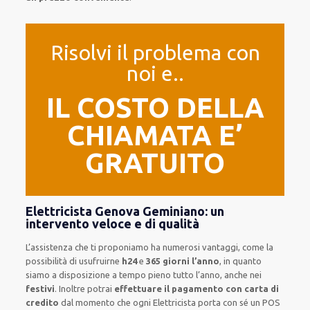
Risolvi il problema con
noi e..
IL COSTO DELLA
CHIAMATA E’
GRATUITO
Elettricista Genova Geminiano: un
intervento veloce e di qualità
L’assistenza
che ti
proponiamo
ha numerosi vantaggi, come
la
possibilità di usufruirne
h24
e
365 giorni l’anno
, in quanto
siamo a disposizione
a tempo pieno
tutto l’anno, anche nei
festivi
.
Inoltre
potrai
effettuare il pagamento con carta di
credito
dal momento che ogni Elettricista
porta con sé
un POS