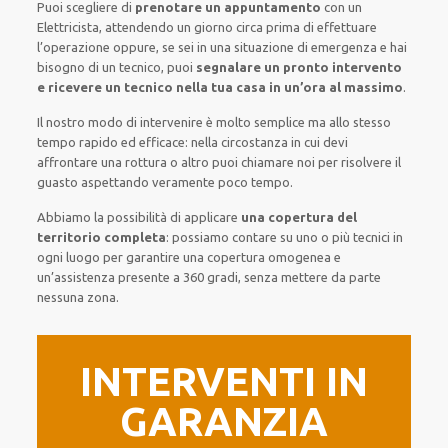
Puoi scegliere di
prenotare
un appuntamento
con un
Elettricista,
attendendo
un giorno circa
prima di
effettuare
l’operazione
oppure,
se sei in una situazione di emergenza e hai
bisogno di
un tecnico
, puoi
segnalare
un pronto intervento
e ricevere un
tecnico nella tua casa in un’ora al massimo
.
Il nostro modo
di
intervenire
è
molto semplice
ma
allo stesso
tempo
rapido ed efficace
:
nella circostanza
in cui
devi
affrontare
una rottura o altro
puoi chiamare noi
per
risolvere
il
guasto
aspettando veramente poco tempo
.
Abbiamo la possibilità di applicare
una copertura del
territorio completa
:
possiamo contare su
uno o più
tecnici
in
ogni luogo
per
garantire
una copertura
omogenea
e
un’assistenza presente a
360 gradi
, senza
mettere da parte
nessuna zona
.
INTERVENTI IN
GARANZIA