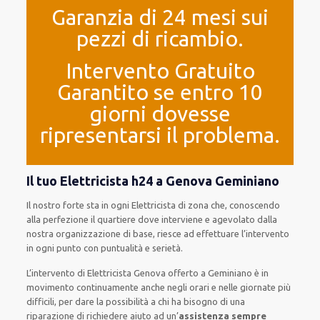
Garanzia di 24 mesi sui
pezzi di ricambio.
Intervento Gratuito
Garantito se entro 10
giorni dovesse
ripresentarsi il problema.
Il tuo Elettricista h24 a Genova Geminiano
Il nostro forte
sta in ogni Elettricista di zona che, conoscendo
alla perfezione
il quartiere
dove interviene
e
agevolato
dalla
nostra organizzazione di base
, riesce ad
effettuare l’intervento
in ogni punto con
puntualità e serietà
.
L’intervento
di Elettricista Genova
offerto
a Geminiano è
in
movimento
continuamente
anche
negli orari e nelle giornate
più
difficili
, per
dare
la possibilità
a chi ha bisogno di una
riparazione
di
richiedere aiuto ad
un’
assistenza
sempre