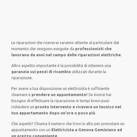
Le riparazioni
che riceverai
saranno
attente al
particolare
dal
momento che vengono
eseguite
da
professionisti che
lavorano da anni nel campo
delle riparazioni elettriche
.
Altro aspetto importante è
la possibilità
di
ottenere
una
garanzia sui pezzi di ricambio
utilizzati
durante la
riparazione.
Per avere
a tua disposizione
un elettricista
è sufficiente
chiamare e
prendere
un appuntamento!
Se
invece
hai
bisogno
di
effettuare
la riparazione
in tempi
brevi
puoi
richiedere un
pronto intervento e ricevere un
tecnico nel
tuo appartamento dopo un’ora o poco più
.
Che aspetti? Chiama il numero che trovi in alto per prenotare un
appuntamento con un
Elettricista a Genova Geminiano ad
un prezzo conveniente
.