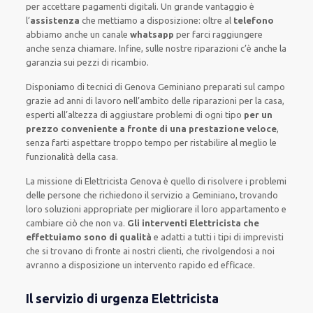
per accettare pagamenti
digitali
.
Un grande vantaggio
è
l’
assistenza
che mettiamo a disposizione:
oltre al
telefono
abbiamo anche un
canale
whatsapp
per farci raggiungere
anche senza chiamare
.
Infine,
sulle nostre riparazioni
c’è anche la
garanzia sui pezzi di ricambio.
Disponiamo di
tecnici di Genova Geminiano
preparati sul campo
grazie ad anni di lavoro
nell’ambito delle riparazioni per la casa
,
esperti
all’altezza di aggiustare
problemi di ogni tipo
per un
prezzo conveniente a fronte di una prestazione veloce
,
senza farti
aspettare troppo tempo
per ristabilire al meglio le
funzionalità della casa
.
La missione
di Elettricista Genova è quello di risolvere i problemi
delle persone che
richiedono il servizio
a Geminiano, trovando
loro
soluzioni appropriate
per migliorare
il loro appartamento
e
cambiare ciò che non va.
Gli interventi Elettricista che
effettuiamo sono di qualità
e
adatti a tutti i tipi di imprevisti
che si trovano di fronte ai nostri clienti
, che rivolgendosi a noi
avranno a disposizione un intervento
rapido ed efficace
.
Il servizio di urgenza Elettricista