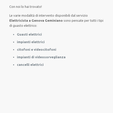
Con noi lo hai trovato!
Le
varie
modalità
di
intervento
disponibili
dal servizio
Elettricista a Genova Geminiano
sono
pensate
per
tutti i tipi
di
guasto
elettrico
:
Guasti elettrici
impianti elettrici
citofoni e videocitofoni
impianti di videosorveglianza
cancelli elettrici