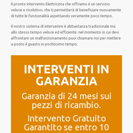
Il pronto intervento Elettricista
che offriamo
è
un servizio
veloce
e risolutivo, che ti
permetterà di beneficiare nuovamente
di
tutte le funzionalità
aspettando veramente poco tempo
.
Il nostro sistema
di
intervenire
è
abbastanza tradizionale
ma
allo stesso tempo
veloce ed efficiente
:
nel momento
in cui
devi
affrontare
un malfunzionamento
puoi chiamare noi
per
mettere
a posto
il
guasto
in pochissimo tempo
.
INTERVENTI IN
GARANZIA
Garanzia di 24 mesi sui
pezzi di ricambio.
Intervento Gratuito
Garantito se entro 10