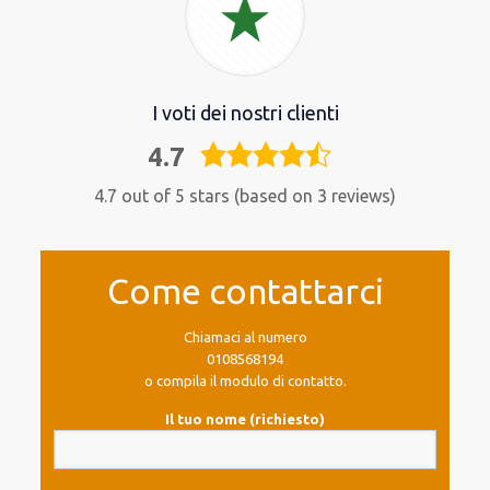
I voti dei nostri clienti
4.7
4,7
rating
4.7 out of 5 stars (based on 3 reviews)
Come contattarci
Chiamaci al numero
0108568194
o compila il modulo di contatto.
Il tuo nome (richiesto)