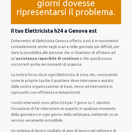
giorni dovesse
ripresentarsi il problema.
Il tuo Elettricista h24 a Genova est
L’intervento
di Elettricista Genova
offerto
a est è
in movimento
costantemente
anche
negli orari e nelle giornate
più
difficili
, per
dare
la possibilità
alle persone che ci chiamano
di
affidarsi ad
un’
assistenza
reperibile di continuo
e che
quindi
possa
soccorrerli
anche
nei momenti di urgenza
.
La nostra forza
sta in ogni Elettricista di zona che, conoscendo
come le proprie tasche
il quartiere
dove interviene
e
aiutato
dalla nostra organizzazione di base
, riesce ad
intervenire
in
ogni punto con
efficienza e tempestività
.
I nostri interventi
sono attivi
h24
per
7 giorni su 7
,
dandoti
l’occasione
di far
intervenire
un
esperto
in
qualsiasi
momento
della giornata e in
ogni
giorno della settimana,
mettendo su
un
servizio
veramente
incredibile
.
Un sistema di lavoro
risultato
di anni di lavoro nel settore e di