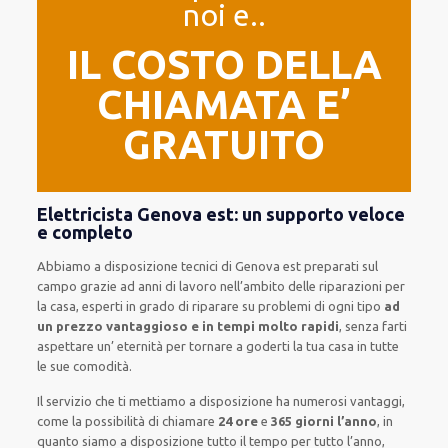
noi e..
IL COSTO DELLA
CHIAMATA E’
GRATUITO
Elettricista Genova est: un supporto veloce
e completo
Abbiamo a disposizione
tecnici di Genova est
preparati sul
campo grazie ad anni di lavoro
nell’ambito delle riparazioni per
la casa
,
esperti
in grado di riparare su
problemi di ogni tipo
ad
un prezzo vantaggioso e in tempi molto rapidi
, senza farti
aspettare un’ eternità
per tornare a goderti la tua casa in tutte
le sue comodità
.
Il servizio
che ti
mettiamo a disposizione
ha numerosi vantaggi,
come
la possibilità di chiamare
24 ore
e
365 giorni l’anno
, in
quanto siamo a disposizione
tutto il tempo per
tutto l’anno,