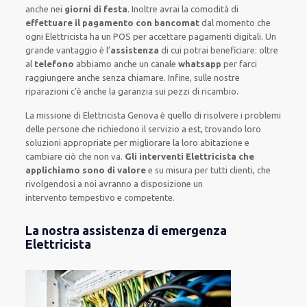
anche nei
giorni di festa
.
Inoltre
avrai la comodità di
effettuare il pagamento con bancomat
dal momento che
ogni Elettricista
ha
un POS
per accettare pagamenti
digitali
.
Un
grande vantaggio
è l’
assistenza
di cui potrai beneficiare:
oltre
al
telefono
abbiamo anche un
canale
whatsapp
per farci
raggiungere anche senza chiamare
.
Infine,
sulle nostre
riparazioni
c’è anche la
garanzia sui pezzi di ricambio.
La missione
di Elettricista Genova è quello di risolvere i problemi
delle persone che
richiedono il servizio
a est, trovando loro
soluzioni appropriate
per migliorare
la loro abitazione
e
cambiare ciò che non va.
Gli interventi Elettricista che
applichiamo sono di valore
e
su misura per tutti clienti
, che
rivolgendosi a noi avranno a disposizione un
intervento
tempestivo e competente
.
La nostra assistenza di emergenza
Elettricista