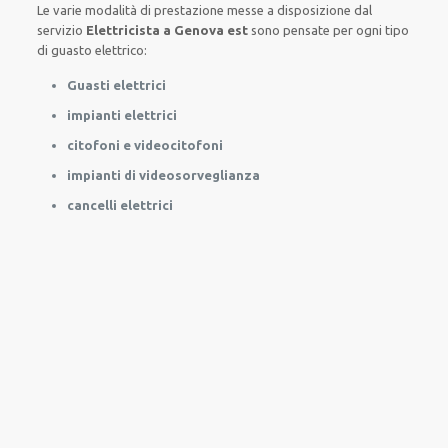
Le
varie
modalità
di
prestazione
messe a disposizione
dal
servizio
Elettricista a Genova est
sono
pensate
per
ogni tipo
di
guasto
elettrico
:
Guasti elettrici
impianti elettrici
citofoni e videocitofoni
impianti di videosorveglianza
cancelli elettrici