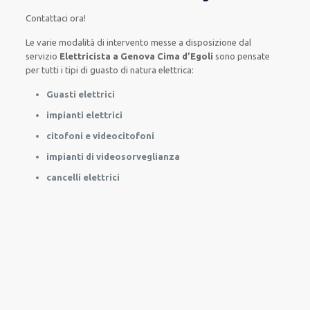
Contattaci ora!
Le
varie
modalità
di
intervento
messe a disposizione
dal
servizio
Elettricista a Genova Cima d’Egoli
sono
pensate
per
tutti i tipi di
guasto
di natura elettrica
:
Guasti elettrici
impianti elettrici
citofoni e videocitofoni
impianti di videosorveglianza
cancelli elettrici