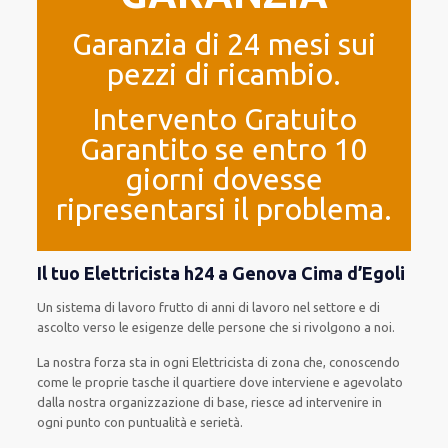
Garanzia di 24 mesi sui
pezzi di ricambio.
Intervento Gratuito
Garantito se entro 10
giorni dovesse
ripresentarsi il problema.
Il tuo Elettricista h24 a Genova Cima d’Egoli
Un sistema di lavoro
frutto
di anni di lavoro nel settore e di
ascolto verso le esigenze
delle persone
che si rivolgono a noi.
La nostra forza
sta in ogni Elettricista di zona che, conoscendo
come le proprie tasche
il quartiere
dove interviene
e
agevolato
dalla nostra organizzazione di base
, riesce ad
intervenire
in
ogni punto con
puntualità e serietà
.