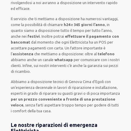
rivolgendosi a noi avranno a disposizione un intervento
rapido
ed efficace
.
Il servizio
che ti
mettiamo a disposizione
ha numerosi vantaggi,
come
la possibilità di chiamare
h24
e
365 giorni l’anno
, in
quanto siamo a disposizione
tutto il tempo per
tutto l’anno,
anche nei
festivi
.
Inoltre
potrai
effettuare il pagamento con
bancomat
dal momento che ogni Elettricista
ha
un POS
per
accettare pagamenti
con carta
.
Un fattore importante
è
l’
assistenza
che mettiamo a disposizione:
oltre al
telefono
abbiamo anche un
canale
whatsapp
per comunicare con i nostri
clienti
.
Infine,
sui nostri interventi
c’è anche la
garanzia sui pezzi
di ricambio.
Abbiamo a disposizione
tecnici di Genova Cima d’Egoli
con
un’esperienza decennale
in lavori di riparazione e installazione
,
esperti
in grado di riparare su
guasti gravi o di poca importanza
per un prezzo conveniente a fronte di una prestazione
veloce
, senza farti
aspettare troppo tempo
per godere di tutti
i comfort della tua casa
.
Le nostre riparazioni di emergenza
Elettricista