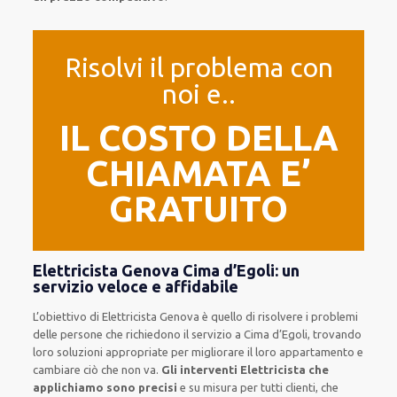
Risolvi il problema con
noi e..
IL COSTO DELLA
CHIAMATA E’
GRATUITO
Elettricista Genova Cima d’Egoli: un
servizio veloce e affidabile
L’obiettivo
di Elettricista Genova è quello di risolvere i problemi
delle persone che
richiedono il servizio
a Cima d’Egoli, trovando
loro
soluzioni appropriate
per migliorare
il loro appartamento
e
cambiare ciò che non va.
Gli interventi Elettricista che
applichiamo sono precisi
e
su misura per tutti clienti
, che