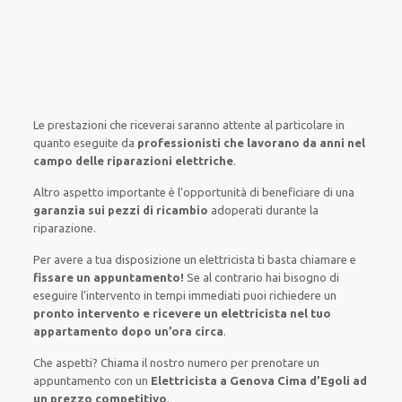
Le prestazioni
che riceverai
saranno
attente al
particolare
in
quanto
eseguite
da
professionisti che lavorano da anni nel
campo
delle riparazioni elettriche
.
Altro aspetto importante è
l’opportunità
di
beneficiare di
una
garanzia sui pezzi di ricambio
adoperati
durante la
riparazione.
Per avere
a tua disposizione
un elettricista
ti basta
chiamare e
fissare
un appuntamento!
Se
al contrario
hai
bisogno
di
eseguire
l’intervento
in tempi
immediati
puoi richiedere un
pronto intervento e ricevere un
elettricista nel tuo
appartamento dopo un’ora circa
.
Che aspetti? Chiama il nostro numero per prenotare un
appuntamento con un
Elettricista a Genova Cima d’Egoli ad
un prezzo competitivo
.