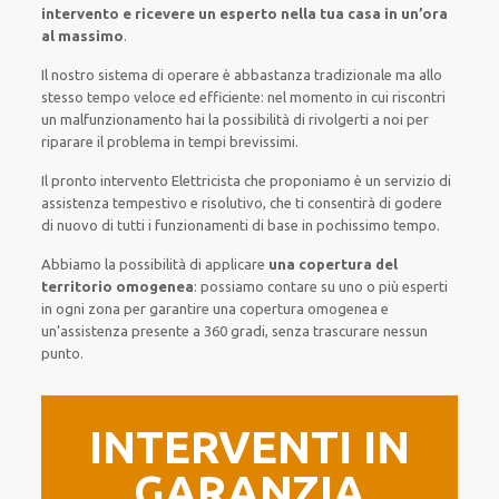
intervento
e ricevere un
esperto nella tua casa in un’ora
al massimo
.
Il nostro sistema
di
operare
è
abbastanza tradizionale
ma
allo
stesso tempo
veloce ed efficiente
:
nel momento
in cui
riscontri
un malfunzionamento
hai la possibilità di rivolgerti a noi
per
riparare
il
problema
in tempi brevissimi
.
Il pronto intervento Elettricista
che proponiamo
è
un servizio di
assistenza
tempestivo
e risolutivo, che ti
consentirà di godere
di nuovo
di
tutti i funzionamenti di base
in pochissimo tempo
.
Abbiamo la possibilità di applicare
una copertura del
territorio omogenea
:
possiamo contare su
uno o più
esperti
in ogni zona
per
garantire
una copertura
omogenea
e
un’assistenza presente a
360 gradi
, senza
trascurare
nessun
punto
.
INTERVENTI IN
GARANZIA