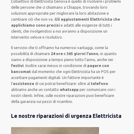
L’obiettivo
di Elettricista Genova è quello di risolvere i problemi
delle persone che
ci chiamano
a Chiappe, trovando loro
soluzioni appropriate
per migliorare
la loro abitazione
e
cambiare ciò che non va.
Gli aggiustamenti Elettricista che
applichiamo sono precisi
e
adatti alle esigenze di tutti i
clienti
, che rivolgendosi a noi avranno a disposizione un
intervento
veloce e risolutivo
.
Il servizio
che ti
offriamo
ha numerosi vantaggi, come
la
possibilità di chiamare
24 ore
e
365 giorni l’anno
, in quanto
siamo a disposizione
a tempo pieno
tutto l’anno, anche nei
festivi
.
Inoltre
sarai messo in condizione di
pagare con
bancomat
dal momento che ogni Elettricista
ha
un POS
per
accettare pagamenti
digitali
.
Un fattore importante
è
l’
assistenza
di cui potrai beneficiare:
oltre al
telefono
abbiamo anche un
contatto
whatsapp
per comunicare con i
nostri clienti
.
Infine,
sulle nostre riparazioni
puoi beneficiare
della
garanzia sui pezzi di ricambio.
Le nostre riparazioni di urgenza Elettricista