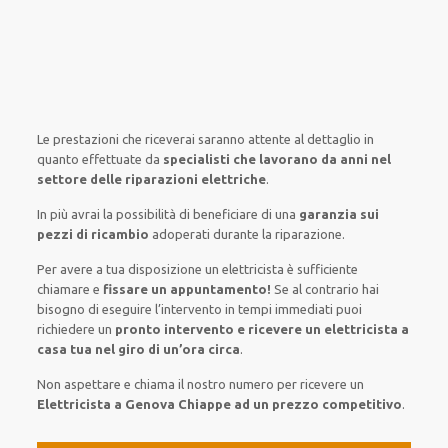
Le prestazioni
che riceverai
saranno
attente al
dettaglio
in
quanto
effettuate
da
specialisti che lavorano da anni nel
settore
delle riparazioni elettriche
.
In più avrai
la possibilità
di
beneficiare di
una
garanzia sui
pezzi di ricambio
adoperati
durante la riparazione.
Per avere
a tua disposizione
un elettricista
è sufficiente
chiamare e
fissare
un appuntamento!
Se
al contrario
hai
bisogno
di
eseguire
l’intervento
in tempi
immediati
puoi
richiedere un
pronto intervento e ricevere un
elettricista a
casa tua nel giro di un’ora circa
.
Non aspettare e chiama il nostro numero per ricevere un
Elettricista a Genova Chiappe ad un prezzo competitivo
.