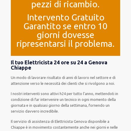
pezzi di ricambio.
Intervento Gratuito
Garantito se entro 10
giorni dovesse
ripresentarsi il problema.
Il tuo Elettricista 24 ore su 24 a Genova
Chiappe
Un modo
di lavorare
risultato
di anni di lavoro nel settore e di
attenzione verso le necessità
dei clienti
che si rivolgono a noi.
I nostri interventi
sono attivi
h24
per
tutto l’anno
,
mettendoti in
condizione
di far
intervenire
un
tecnico
in
ogni
momento della
giornata e in
qualsiasi
giorno della settimana,
fornendo
un
servizio
davvero
incredibile
.
Il servizio di assistenza
di Elettricista Genova
disponibile
a
Chiappe è
in movimento
costantemente
anche
nei giorni e nelle