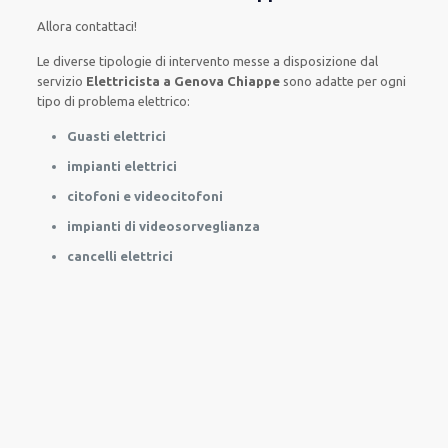
Allora contattaci!
Le
diverse
tipologie
di
intervento
messe a disposizione
dal
servizio
Elettricista a Genova Chiappe
sono
adatte
per
ogni
tipo di
problema
elettrico
:
Guasti elettrici
impianti elettrici
citofoni e videocitofoni
impianti di videosorveglianza
cancelli elettrici