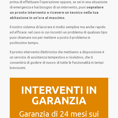
prima di
effettuare l’operazione
oppure,
se sei in una situazione
di emergenza e hai bisogno di
un intervento
, puoi
segnalare
un pronto intervento
e ricevere un
tecnico nella tua
abitazione in un’ora al massimo
.
Il nostro sistema
di
lavorare
è
molto semplice
ma
anche
rapido
ed efficace
:
nel caso
in cui
riscontri
un problema di qualsiasi tipo
puoi chiamare noi
per
mettere a posto
il
problema
in
pochissimo tempo
.
Il pronto intervento Elettricista
che mettiamo a disposizione
è
un servizio di assistenza
tempestivo
e risolutivo, che ti
consentirà di godere di nuovo
di
tutte le funzionalità
in tempi
brevissimi
.
INTERVENTI IN
GARANZIA
Garanzia di 24 mesi sui