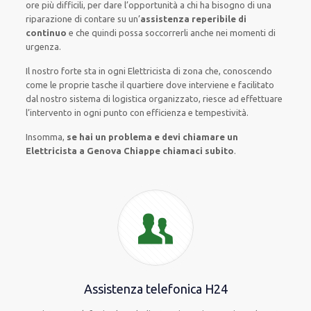
ore
più
difficili
, per
dare
l’opportunità
a chi ha bisogno di una
riparazione
di
contare su
un’
assistenza
reperibile di
continuo
e che
quindi
possa
soccorrerli
anche
nei momenti di
urgenza
.
Il nostro forte
sta in ogni Elettricista di zona che, conoscendo
come le proprie tasche
il quartiere
dove interviene
e
facilitato
dal nostro sistema di logistica organizzato
, riesce ad
effettuare
l’intervento
in ogni punto con
efficienza e tempestività
.
Insomma,
se hai un problema e devi chiamare un
Elettricista a Genova Chiappe chiamaci subito
.
Assistenza telefonica H24